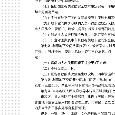
地下空间内储存易燃易爆物品。
（七）按照国家有关消防安全技术规定安装、使用
禁止超负荷用电。
（八）不得在地下空间内设置油浸电力变压器和其
（九）地下空间内所容纳的人员不得超过核定人数
市人民防空主管部门、建设（房屋）行政主管部门制定
（十）对从业人员进行安全教育，并制定安全事故
（十一）遵守国家及本市其他有关地下空间安全使
第七条 利用地下空间从事旅店业，设置宿舍，以及
产权人、管理单位、使用人除应当遵守本办法第五条、
定：
（一）房间内人均使用面积不得少于4平方米。
（二）不得设置上下床。
（三）配备有效的防灭病媒生物设施、消毒设施和
第八条 利用地下空间开办商场（商店、市场）的，
及地下三层以下。禁止利用地下空间开办商品批发市场
第九条 本市各级人民政府领导本行政区域的地下空
市和区、县人民防空主管部门、建设（房屋）行政
普通地下室安全使用的综合管理工作。市和区、县安全
内安全生产工作实施综合监督管理。
规划、公安、卫生、工商、文化等行政主管部门，