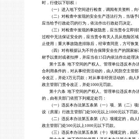
时，行使以下职权：
（一）进入地下空间进行检查，调阅有关资料，向
（二）对检查中发现的安全生产违法行为，当场予
应当给予行政处罚的行为，依法作出行政处罚决定。
（三）对检查中发现的事故隐患，应当责令立即排
过程中无法保证安全的，应当责令有关人员从危险区域
止使用；重大事故隐患排除后，经审查同意，方可恢复
（四）对有根据认为不符合保障安全生产的国家标
材予以查封或者扣押，并应当在15日内依法作出处理
第十五条 地下空间的产权人、管理单位违反本办法
合利用条件的，对从事经营活动的，由人民防空主管部
令改正，并处3万元罚款；对从事非经营活动的，由人
政主管部门责令改正，并处1000元罚款。
第十六条 地下空间的产权人、管理单位违反本办法
的，由有关部门依照下列规定处罚：
（一）违反本办法第五条第（一）项、第（二）项
设（房屋）行政主管部门处500元以上1000元以下罚款
（二）违反本办法第五条第（六）项规定的，由人
政主管部门处500元以上1000元以下罚款。
（三）违反本办法第五条第（十）项规定的，由区、县