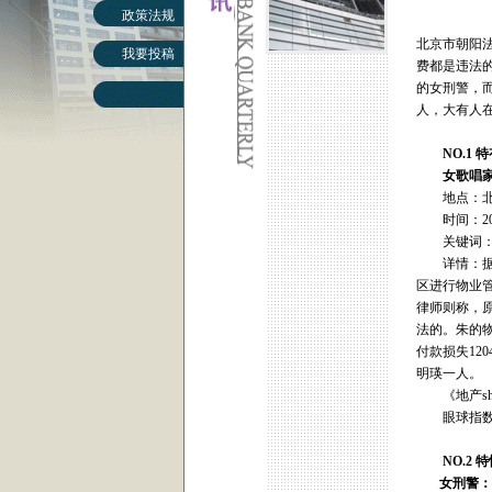
政策法规
北京市朝阳
我要投稿
费都是违法
的女刑警，
人，大有人
NO.1 
女歌唱家：
地点：北
时间：200
关键词：
详情：据报
区进行物业管
律师则称，
法的。朱的
付款损失12
明瑛一人。
《地产sh
眼球指数
NO.2 
女刑警：被