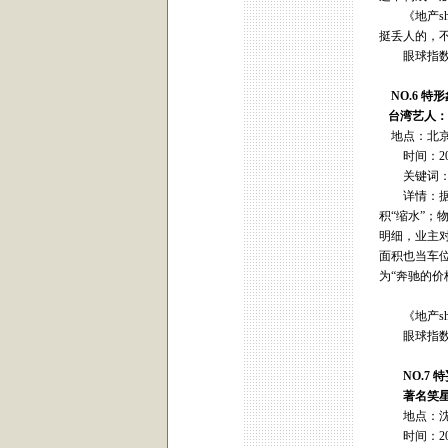
《地产sh
挺丢人的，
眼球指数
NO.6
特形
台湾艺人：
地点：北
时间：200
关键词：
详情：据报
积“缩水”
明细，业主
面积也当车
为“奔驰的
《地产sh
眼球指数
NO.7 
著名笑星
地点：沈
时间：200