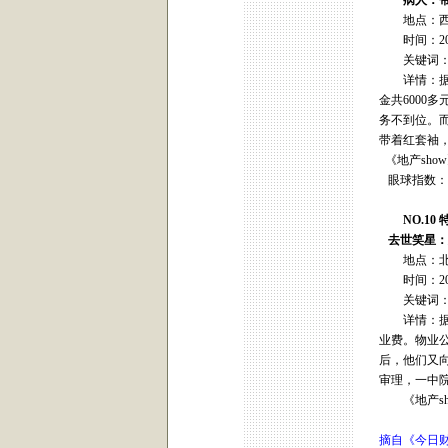
病人：带着
地点：西
时间：200
关键词：
详情：据报
金共600
务不到位。
带着红套袖
《地产sh
眼球指数：
NO.10
去世笑星：
地点：北
时间：200
关键词：
详情：据报
业费。物业
后，他们又
审理，一中
《地产sh
摘自《今日