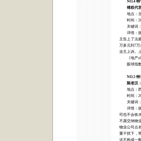
NO.4 
维权
代
地点：北
时间：200
关键词：
详情：据报
主告上了法
万多元到7
业主上诉。
《地产sh
眼球指数
NO.5 
陈老汉：不
地点：西
时间：200
关键词：
详情：据报
司也不会收
不愿交纳物
物业公司点
重干扰下，
这不构成一