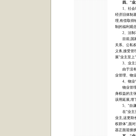
四、
"
业
1、社会环
经济旧体制基
理,有偿取
制的福利观念
2、法制
目前,国家
关系、公私权
义务,接受管
展"业主至上
3、业主
由于没有培
业管理、物
4、物业管
物业管理企
身权益的主张
误用延展,埋
5、"自谦"
在"业主至
业主,这更助
权群体",面
器正面迎接挑