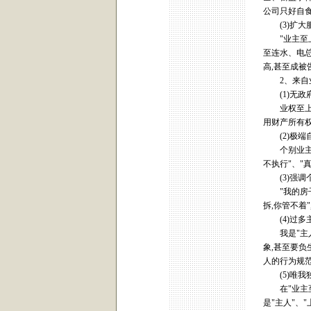
公司只好自食
(3)扩大
"业主至上"
至连水、电总
高,甚至成被
2、来自
(1)无政
业权至上,"
用财产所有
(2)极端
个别业主自我
不执行"、"
(3)强调个
"我的房子我
拆,你管不着
(4)过多主
我是"主人"
象,甚至要负
人的行为规范
(5)唯我
在"业主至上
是"主人"、