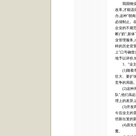
我国物业管
改革,才能适
办,这种"朝
必须制止。在
企业的不规范
断)"奶",
业管理服务,
样的历史背景
上"口号确曾
地予以评价,
3、"业主
(1)随着市
壮大、要扩张
竞争的局面
(2)这种局
队",他们虽
理上的差异,
(3)开发
今后业主的需
些新出笼的
(4)原先管
鹜。