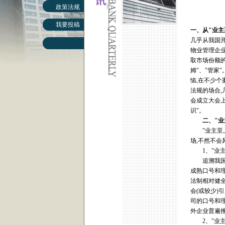
政策法规
我要投稿
一、从
"
业主
几乎从我国开
物业管理企业
取市场份额的
姆"、"管家
恼,在不少个
法规的场合,
会成立大会上
识"。
二、
"
业
"业主至上
场,不然不会
1、"业主
追溯我国物
成熟口号和
法制相对健全
会(或较少)
司的口号和理
外企业普遍推
2、"业主