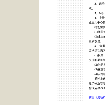
2、管理者
成。
3、组织全
4、质量管
业主为中心
特别需要注
(1)物业
(2)业主的
更新改进。
5、"超越"
需求是动态的
(1)收集
交流的渠道
(2)借助
(3)在管
(4)以持续改
通过上述"业
达了物业管理
标准,必将
摘自《房地