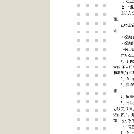
3、在业主
七、
"
业
应该充分认
面。
在物业管理
求:
(1)必须了
(2)必须满
(3)努力超
针对这三层
1、了解业
含的(不言
和期望,这
2、企业的
3、要通过
标。
4、测量业
5、处理好
忠诚度,只有
诚的客户。
商、地方政
业主满意是
1、企业最