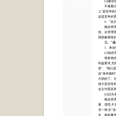
(5)建设
不难看出,
上"是竞争的
这是竞争的需
4、"业主
物业管理企
造。在管理理
我形象塑造的
三、
"
业
1、来自物
(1)低价
很多物业管
利益要求,无
算"、"我们
连"保本微利
大胆的了。当
很大盲目性和
业主均受其
(2)过头
物业管理企
看、漂亮,不
另一种,在"
全、偷盗事件