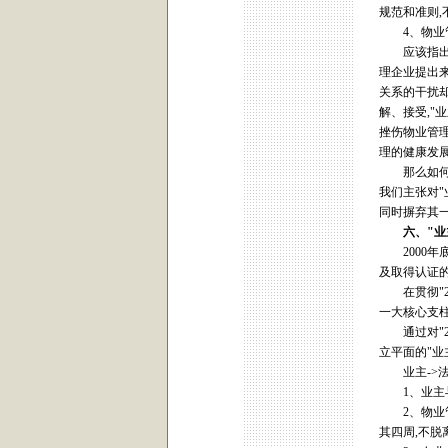
规范和准则
4、物业
应该指出的是
理企业提出来
关系的干扰
解、接受,"
挫伤物业管理
理的健康发
那么如何准
我们主张对"
同时摒弃其
六、
"
业
2000年底,
及取得认证
在贯彻"20
一大核心支
通过对"20
立平面的"业
业主->法律
1、业主与
2、物业管
其四周,不脱