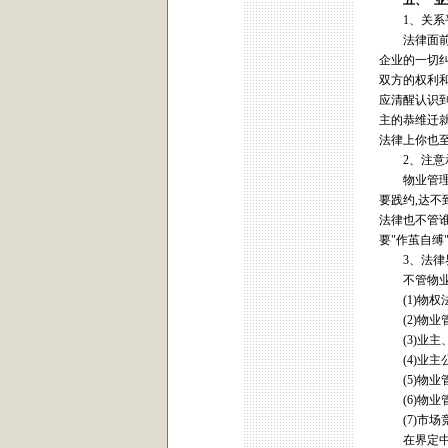
五、
"
业
1、关系
法律面前人
企业的一切
双方的权利
应清醒认识
主的恭维迁就
法律上你也
2、注意承
物业管理企
要践约,达不
法律也不管谁
要"作茧自缚
3、法律
不管物业管
(1)物权法
(2)物业管
(3)业主
(4)业主公
(5)物业管
(6)物业
(7)市场
在界定中把